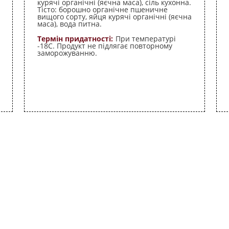
курячі органічні (яєчна маса), сіль кухонна.
Тісто: борошно органічне пшеничне
вищого сорту, яйця курячі органічні (яєчна
маса), вода питна.
Термін придатності:
При температурі
-18С. Продукт не підлягає повторному
заморожуванню.
+380 (4144) 3-15-15
на
organicmeat@ukr.net