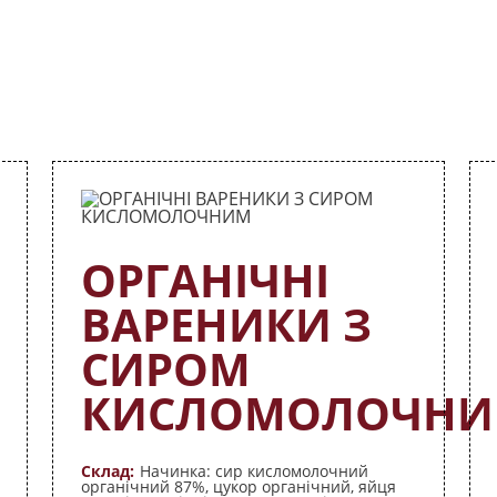
ари
ОРГАНІЧНІ
ВАРЕНИКИ З
СИРОМ
КИСЛОМОЛОЧН
Склад:
Начинка: сир кисломолочний
органічний 87%, цукор органічний, яйця