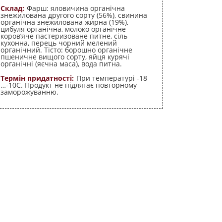
Склад:
Фарш: яловичина органічна
знежилована другого сорту (56%), свинина
органічна знежилована жирна (19%),
цибуля органічна, молоко органічне
коров’яче пастеризоване питне, сіль
кухонна, перець чорний мелений
органічний. Тісто: борошно органічне
пшеничне вищого сорту, яйця курячі
органічні (яєчна маса), вода питна.
Термін придатності:
При температурі -18
…-10С. Продукт не підлягає повторному
заморожуванню.
Україна, 12700
Житомирська обл.
м.Баранівка
вул. Звягельська, 139