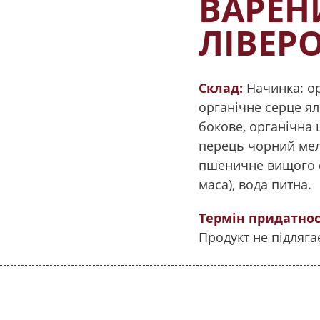
ВАРЕН
ЛІВЕР
Склад:
Начинка: ор
органічне серце ял
бокове, органічна 
перець чорний мел
пшеничне вищого со
маса), вода питна.
Термін придатнос
Продукт не підляг