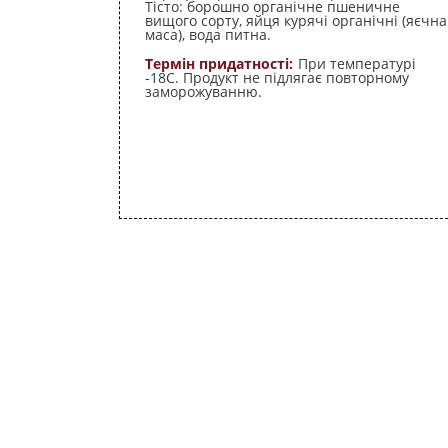
Тісто: борошно органічне пшеничне
вищого сорту, яйця курячі органічні (яєчна
маса), вода питна.
Термін придатності:
При температурі
-18С. Продукт не підлягає повторному
заморожуванню.
Органічна продукція сертифікова
міжнародною сертифікаційною
компанією “ОРГАНІК СТАНДАРТ”
згідно вимог, викладених у