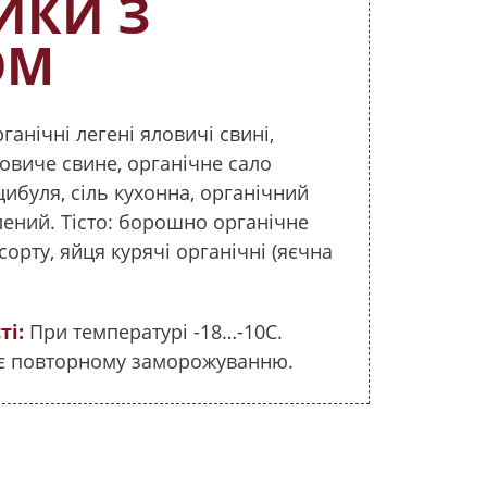
ИКИ З
ОМ
ганічні легені яловичі свині,
овиче свине, органічне сало
цибуля, сіль кухонна, органічний
ений. Тісто: борошно органічне
рту, яйця курячі органічні (яєчна
ті:
При температурі -18…-10С.
ає повторному заморожуванню.