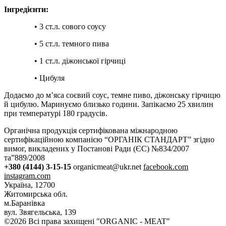
Інгредієнти:
• 3 ст.л. сового соусу
• 5 ст.л. темного пива
• 1 ст.л. діжонської гірчиці
• Цибуля
Додаємо до м’яса соєвий соус, темне пиво, діжонську гірчицю
й цибулю. Маринуємо близько години. Запікаємо 25 хвилин
при температурі 180 градусів.
Органічна продукція сертифікована міжнародною
сертифікаційною компанією “ОРГАНІК СТАНДАРТ” згідно
вимог, викладених у Постанові Ради (ЄС) №834/2007
та”889/2008
+380 (4144) 3-15-15
organicmeat@ukr.net
facebook.com
instagram.com
Україна, 12700
Житомирська обл.
м.Баранівка
вул. Звягельська, 139
©2026 Всі права захищені "ORGANIC - MEAT"